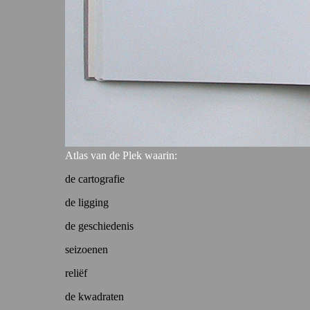
Atlas van de Plek waarin:
de cartografie
de ligging
de geschiedenis
seizoenen
reliëf
de kwadraten