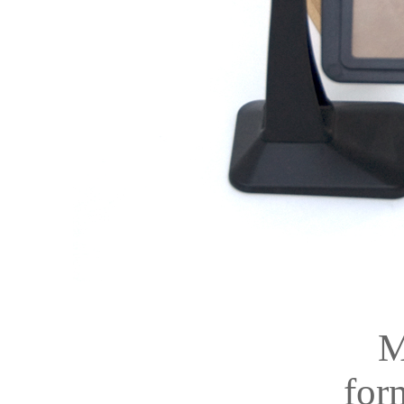
M
for